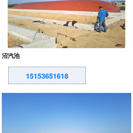
沼汽池
15153651618